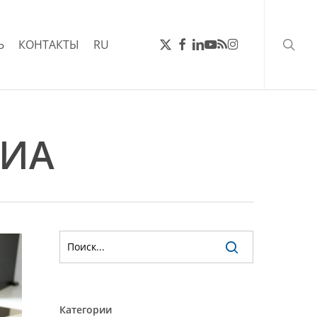
поис
ТВИТТЕР
FACEBOOK
LINKEDIN
YOUTUBE
RSS
INSTAGRAM
Ь
КОНТАКТЫ
RU
ДИА
Категории