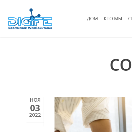
Перейти
к
ДОМ
КТО МЫ
С
основному
содержанию
СО
НОЯ
03
2022