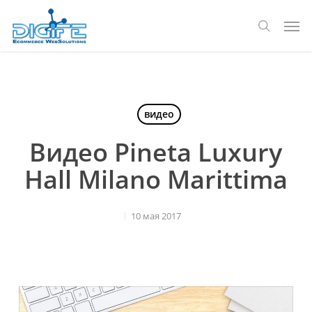
Перейти
Мен
к
поиск
основному
содержанию
видео
Видео Pineta Luxury
Hall Milano Marittima
10 мая 2017