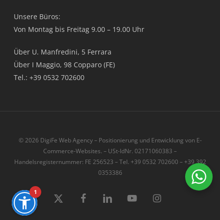
Unsere Büros:
Von Montag bis Freitag 9.00 – 19.00 Uhr
Über U. Manfredini, 5 Ferrara
Über I Maggio, 98 Copparo (FE)
Tel.: +39 0532 702600
© 2026 DigiFe Web Agency – Positionierung und Entwicklung von E-
Commerce-Websites. – USt-IdNr. 02171060383 –
Handelsregisternummer: FE 256523 – Tel. +39 0532 702600 – +39 392
0353386
1
x-
Facebook
LinkedIn
Youtube
instagram
twitter