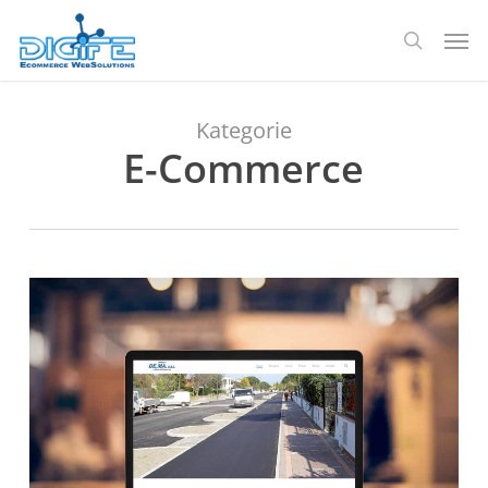
Zum
Spei
Hauptinhalt
Suche
springen
Kategorie
E-Commerce